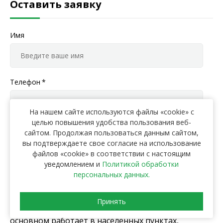
Оставить заявку
Имя
Телефон
*
На нашем сайте используются файлы «cookie» с
целью повышения удобства пользования веб-
Заполняя данную форму, я даю согласие на
обработку
сайтом. Продолжая пользоваться данным сайтом,
персональных данных
вы подтверждаете свое согласие на использование
файлов «cookie» в соответствии с настоящим
уведомлением и
Политикой обработки
Отправить
персональных данных.
Скидка 5%
при заказе с сайта
Принять
Схема мешкового сбора бытового мусора в
основном работает в населенных пунктах,