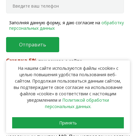
Заполняя данную форму, я даю согласие на
обработку
персональных данных
Отправить
Скидка 5%
при заказе с сайта
На нашем сайте используются файлы «cookie» с
Только за один день в Москве образуются тысячи
целью повышения удобства пользования веб-
тонн бытового, промышленного и строительного
сайтом. Продолжая пользоваться данным сайтом,
мусора. Такие отходы нужно утилизировать по
вы подтверждаете свое согласие на использование
действующим нормам и требованиям. Компания
файлов «cookie» в соответствии с настоящим
«Эко Градъ» осуществляет вывоз мусора в округе
уведомлением и
Политикой обработки
персональных данных.
ЮЗАО в любом объеме и любого состава.
В режиме 24/7 работаем по всем
Принять
административным округам столицы и