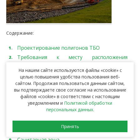
Содержание:
Проектирование полигонов ТБО
Требования к месту расположения
полигона
На нашем сайте используются файлы «cookie» с
Устройство полигонов ТБО
целью повышения удобства пользования веб-
Технологии сортировки отходов
сайтом. Продолжая пользоваться данным сайтом,
вы подтверждаете свое согласие на использование
Сооружение противофильтрационного
файлов «cookie» в соответствии с настоящим
экрана (ПФЭ)
уведомлением и
Политикой обработки
Дренажная система сбора и отвода
персональных данных.
фильтрата
Инженерные сооружения
Принять
Хозяйственная зона
Санитарная зона